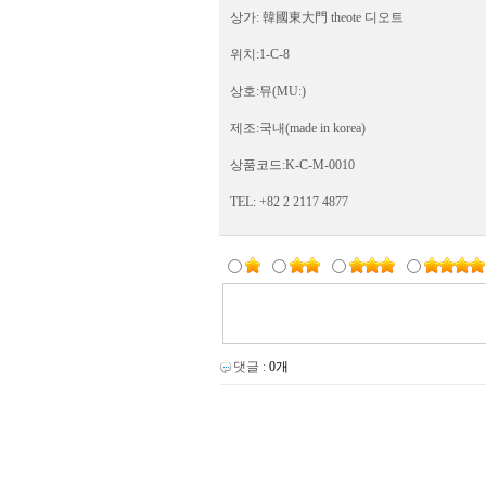
상가: 韓國東大門 theote 디오트
위치:1-C-8
상호:뮤(MU:)
제조:국내(made in korea)
상품코드:K-C-M-0010
TEL: +82 2 2117 4877
댓글 :
0개