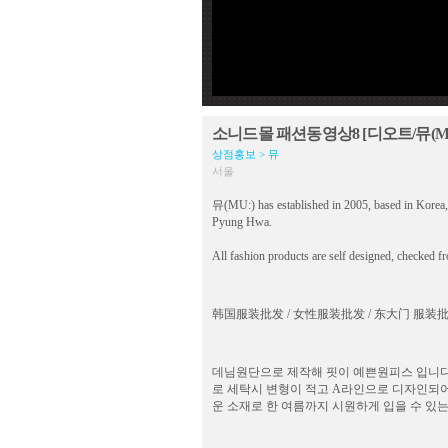
소니드몰 패션동영상8 [디오트/뮤(MU:)]
상점홍보 > 뮤
서울
뮤(MU:) has established in 2005, based in Kore
Pyung Hwa.
All fashion products are self designed, checked f
韩国服装批发 / 女性服装批发 / 东大门 服装批发市场
데님원단으로 제작해 핏이 예쁜원피스 입니다
로 세탁시 변형이 적고 A라인으로 디자인되
운 소재로 한 여름까지 시원하게 입을 수 있