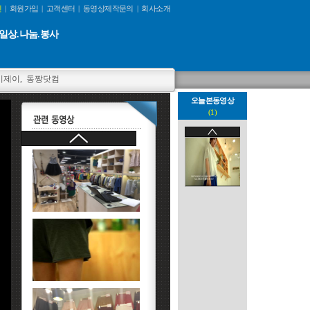
인
|
회원가입
|
고객센터
|
동영상제작문의
|
회사소개
일상.나눔.봉사
이제이
,
동짱닷컴
오늘본동영상
(1)