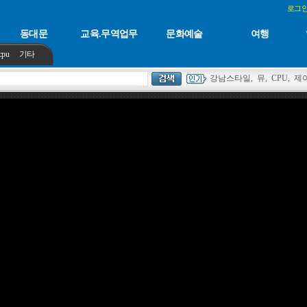
로그
동대문
교육.무역업무
문화예술
여행
cpu
기타
강남스타일
,
뮤
,
CPU
,
제