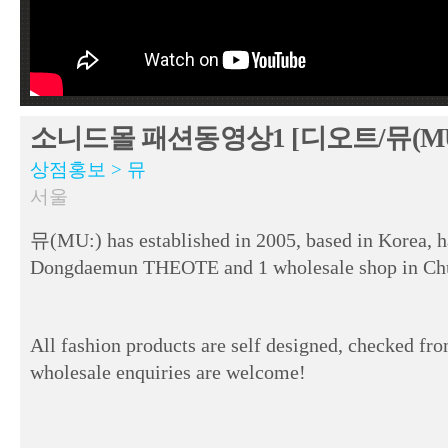
소니드몰 패션동영상1 [디오트/뮤(MU:)]
상점홍보 > 뮤
서울
뮤(MU:) has established in 2005, based in Korea, h
Dongdaemun THEOTE and 1 wholesale shop in Ch
All fashion products are self designed, checked fro
wholesale enquiries are welcome!