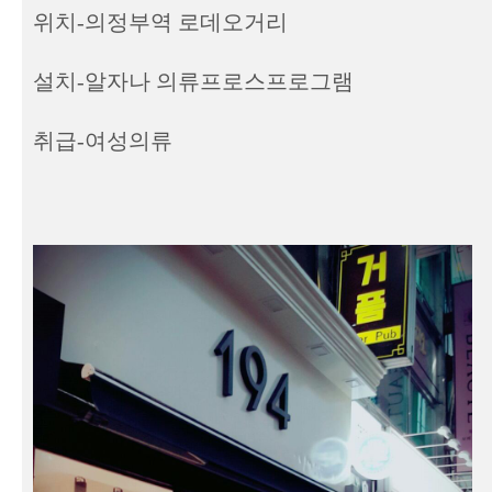
위치-의정부역 로데오거리
설치-알자나 의류프로스프로그램
취급-여성의류